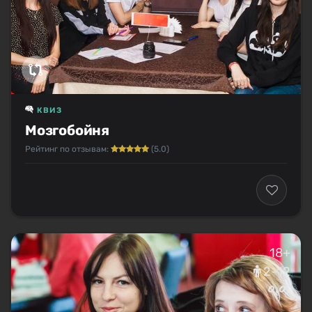
КВИЗ
Мозгобойня
Рейтинг по отзывам:
(5.0)
18+
2–12