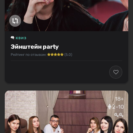
КВИЗ
Эйнштейн party
Рейтинг по отзывам:
(5.0)
18+
2–10