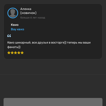
Аленка
(новичок)
больше 6 лет назад
Квиз
Вау квиз
Квиз шикарный, все друзья в восторге)) теперь мы ваши
фанаты))