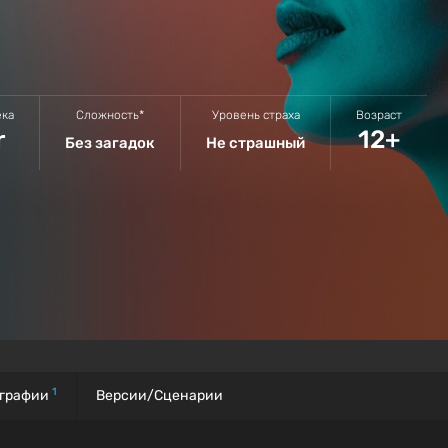
ека
Сложность*
Уровень страха
Возраст
r
12+
Без загадок
Не страшный
1
графии
Версии/Сценарии