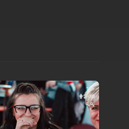
18+
2–10