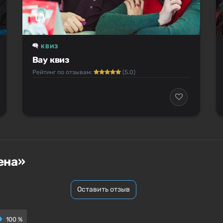
КВИЗ
Вау квиз
Рейтинг по отзывам:
(5.0)
ена»
Оставить отзыв
100 %