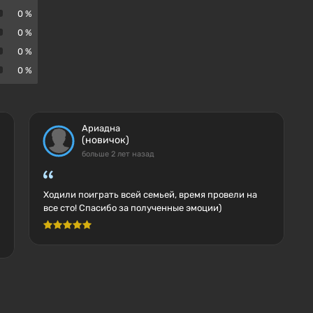
0 %
0 %
0 %
0 %
Ариадна
(новичок)
больше 2 лет назад
Ходили поиграть всей семьей, время провели на
все сто! Спасибо за полученные эмоции)