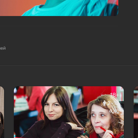
лей
18+
2–12