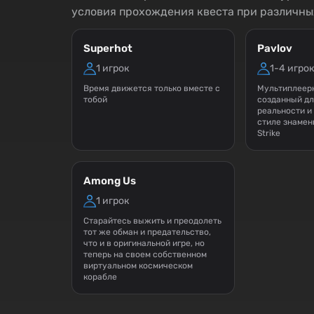
условия прохождения квеста при различны
Superhot
Pavlov
1 игрок
1-4 игро
Время движется только вместе с
Мультиплеер
тобой
созданный дл
реальности и
стиле знамен
Strike
Among Us
1 игрок
Старайтесь выжить и преодолеть
тот же обман и предательство,
что и в оригинальной игре, но
теперь на своем собственном
виртуальном космическом
корабле