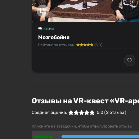
КВИЗ
Мозгобойня
Рейтинг по отзывам:
(5.0)
Отзывы на VR-квест «VR-ар
Средняя оценка:
5.0
(
2
отзыва )
Кликните на звёздочки, чтобы отфильтровать отзывы