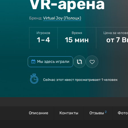
VR-арена
Бренд:
Virtual Joy (Полоцк)
Игроков
Время
Цена за челов
1 – 4
15 мин
от 7 B
Мы здесь играли
Сейчас этот квест
просматривает 1 человек
2
Описание
Контакты
Отзывы
Фото