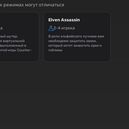
х режимах могут отличаться
Elven Assassin
ка
2-4 игрока
ный шутер,
В роли эльфийского лучника вам
я виртуальной
необходимо защитить замок,
 выполненный в
который хотят захватить орки и
итой игры Counter-
гоблины