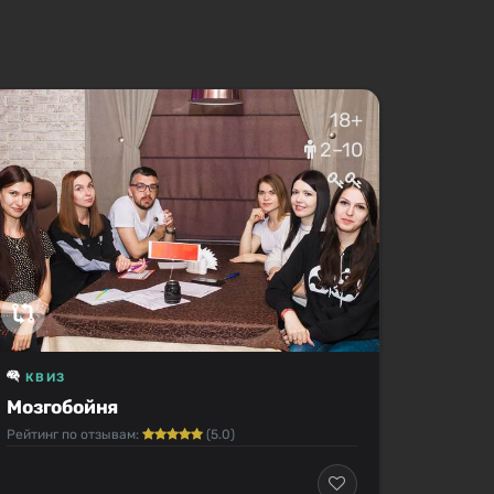
18+
2–10
КВИЗ
Мозгобойня
Рейтинг по отзывам:
(5.0)