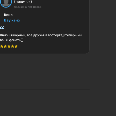
(новичок)
больше 6 лет назад
Квиз
Вау квиз
Квиз шикарный, все друзья в восторге)) теперь мы
ваши фанаты))