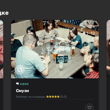
цке
18+
1–12
КВИЗ
Смузи
Рейтинг по отзывам:
(5.0)