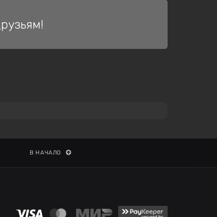
рузьям!
В НАЧАЛО