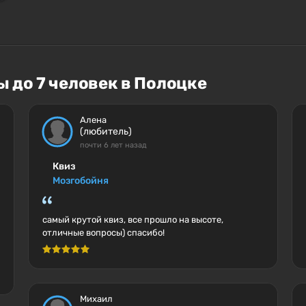
 до 7 человек в Полоцке
Алена
(любитель)
почти 6 лет назад
Квиз
Мозгобойня
самый крутой квиз, все прошло на высоте,
отличные вопросы) спасибо!
Михаил